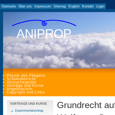
Startseite
Über uns
Impressum
Sitemap
English
Kontakt
Login
ANIPROP
Physik des Fliegens
Schulunterricht
Versuchsgeräte
Vorträge und Kurse
Angebotsliste
Copyright und Links
Grundrecht au
VORTRÄGE UND KURSE
Experimentalvortrag